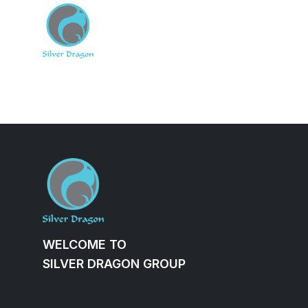
Skip
to
Trang Chủ
Về Chúng Tôi
Lĩ
content
WELCOME TO
SILVER DRAGON GROUP