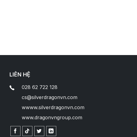
nh Vực Hoạt Động
Phát Triển Bền Vững
Tin Tức S
LIÊN HỆ
028 62 722 128
cs@silverdragonvn.com
wwww.silverdragonvn.com
www.dragonvngroup.com